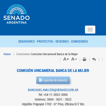
Toggle
navigation
SENADORES -
PROYECTOS -
SESIONES -
COMISIONES
Home
Comisiones
Comisión Unicameral Banca de la Mujer
COMISIÓN UNICAMERAL BANCA DE LA MUJER
Agenda de reunión
BANCADELAMUJER@SENADO.GOB.AR
Tel: +54-11-2822-3000
Internos: 3604 - 3621 - 3622
Hipólito Yrigoyen 1702 - 6º Piso, Oficina 617 Bis