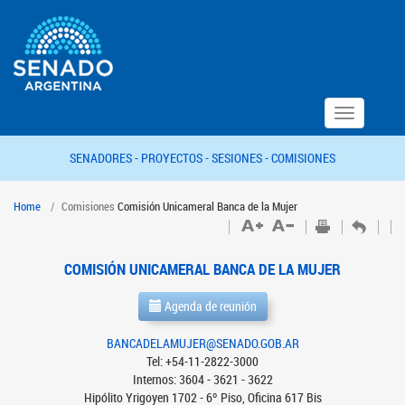
Toggle
navigation
SENADORES -
PROYECTOS -
SESIONES -
COMISIONES
Home
Comisiones
Comisión Unicameral Banca de la Mujer
COMISIÓN UNICAMERAL BANCA DE LA MUJER
Agenda de reunión
BANCADELAMUJER@SENADO.GOB.AR
Tel: +54-11-2822-3000
Internos: 3604 - 3621 - 3622
Hipólito Yrigoyen 1702 - 6º Piso, Oficina 617 Bis