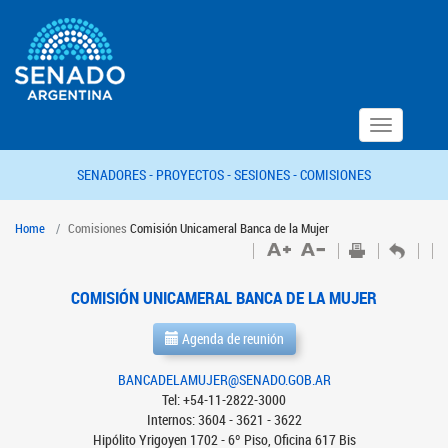
Toggle
navigation
SENADORES -
PROYECTOS -
SESIONES -
COMISIONES
Home
Comisiones
Comisión Unicameral Banca de la Mujer
COMISIÓN UNICAMERAL BANCA DE LA MUJER
Agenda de reunión
BANCADELAMUJER@SENADO.GOB.AR
Tel: +54-11-2822-3000
Internos: 3604 - 3621 - 3622
Hipólito Yrigoyen 1702 - 6º Piso, Oficina 617 Bis