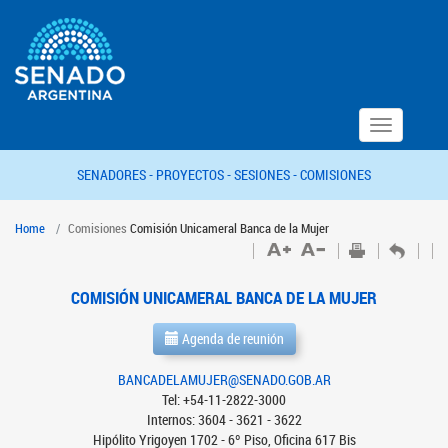
Toggle
navigation
SENADORES -
PROYECTOS -
SESIONES -
COMISIONES
Home
Comisiones
Comisión Unicameral Banca de la Mujer
COMISIÓN UNICAMERAL BANCA DE LA MUJER
Agenda de reunión
BANCADELAMUJER@SENADO.GOB.AR
Tel: +54-11-2822-3000
Internos: 3604 - 3621 - 3622
Hipólito Yrigoyen 1702 - 6º Piso, Oficina 617 Bis