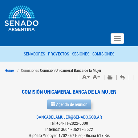
Toggle
navigation
SENADORES -
PROYECTOS -
SESIONES -
COMISIONES
Home
Comisiones
Comisión Unicameral Banca de la Mujer
COMISIÓN UNICAMERAL BANCA DE LA MUJER
Agenda de reunión
BANCADELAMUJER@SENADO.GOB.AR
Tel: +54-11-2822-3000
Internos: 3604 - 3621 - 3622
Hipólito Yrigoyen 1702 - 6º Piso, Oficina 617 Bis