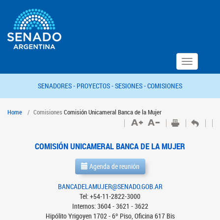
Toggle
navigation
SENADORES -
PROYECTOS -
SESIONES -
COMISIONES
Home
Comisiones
Comisión Unicameral Banca de la Mujer
COMISIÓN UNICAMERAL BANCA DE LA MUJER
Agenda de reunión
BANCADELAMUJER@SENADO.GOB.AR
Tel: +54-11-2822-3000
Internos: 3604 - 3621 - 3622
Hipólito Yrigoyen 1702 - 6º Piso, Oficina 617 Bis