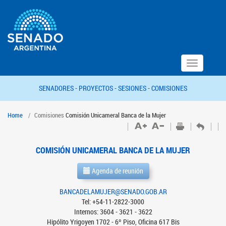
Toggle
navigation
SENADORES -
PROYECTOS -
SESIONES -
COMISIONES
Home
Comisiones
Comisión Unicameral Banca de la Mujer
COMISIÓN UNICAMERAL BANCA DE LA MUJER
Agenda de reunión
BANCADELAMUJER@SENADO.GOB.AR
Tel: +54-11-2822-3000
Internos: 3604 - 3621 - 3622
Hipólito Yrigoyen 1702 - 6º Piso, Oficina 617 Bis