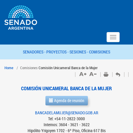
Toggle
navigation
SENADORES -
PROYECTOS -
SESIONES -
COMISIONES
Home
Comisiones
Comisión Unicameral Banca de la Mujer
COMISIÓN UNICAMERAL BANCA DE LA MUJER
Agenda de reunión
BANCADELAMUJER@SENADO.GOB.AR
Tel: +54-11-2822-3000
Internos: 3604 - 3621 - 3622
Hipólito Yrigoyen 1702 - 6º Piso, Oficina 617 Bis