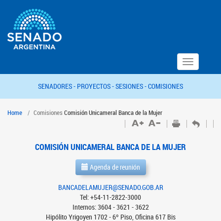
Toggle
navigation
SENADORES -
PROYECTOS -
SESIONES -
COMISIONES
Home
Comisiones
Comisión Unicameral Banca de la Mujer
COMISIÓN UNICAMERAL BANCA DE LA MUJER
Agenda de reunión
BANCADELAMUJER@SENADO.GOB.AR
Tel: +54-11-2822-3000
Internos: 3604 - 3621 - 3622
Hipólito Yrigoyen 1702 - 6º Piso, Oficina 617 Bis