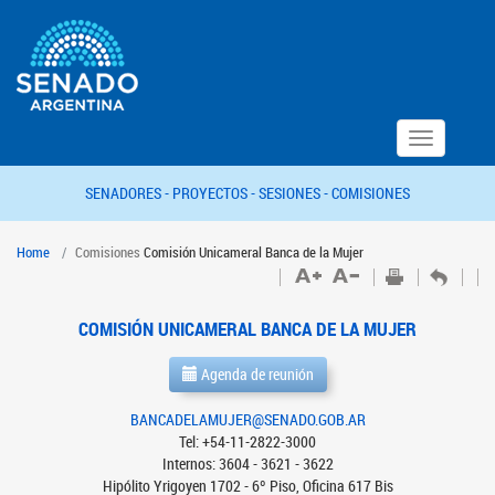
Toggle
navigation
SENADORES -
PROYECTOS -
SESIONES -
COMISIONES
Home
Comisiones
Comisión Unicameral Banca de la Mujer
COMISIÓN UNICAMERAL BANCA DE LA MUJER
Agenda de reunión
BANCADELAMUJER@SENADO.GOB.AR
Tel: +54-11-2822-3000
Internos: 3604 - 3621 - 3622
Hipólito Yrigoyen 1702 - 6º Piso, Oficina 617 Bis