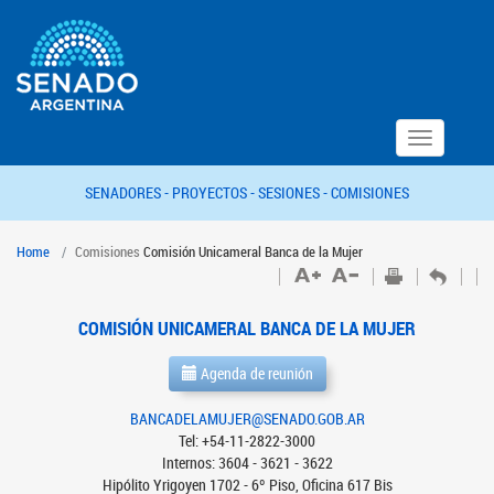
Toggle
navigation
SENADORES -
PROYECTOS -
SESIONES -
COMISIONES
Home
Comisiones
Comisión Unicameral Banca de la Mujer
COMISIÓN UNICAMERAL BANCA DE LA MUJER
Agenda de reunión
BANCADELAMUJER@SENADO.GOB.AR
Tel: +54-11-2822-3000
Internos: 3604 - 3621 - 3622
Hipólito Yrigoyen 1702 - 6º Piso, Oficina 617 Bis