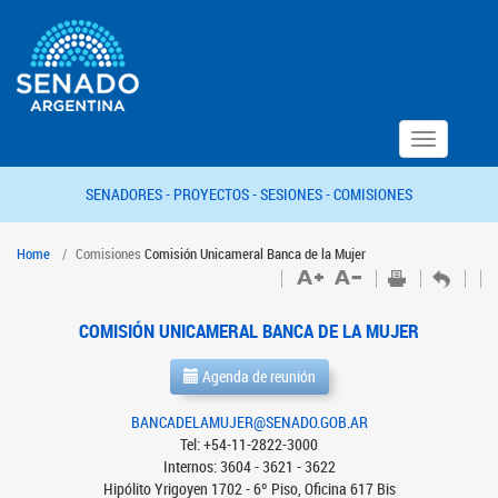
Toggle
navigation
SENADORES -
PROYECTOS -
SESIONES -
COMISIONES
Home
Comisiones
Comisión Unicameral Banca de la Mujer
COMISIÓN UNICAMERAL BANCA DE LA MUJER
Agenda de reunión
BANCADELAMUJER@SENADO.GOB.AR
Tel: +54-11-2822-3000
Internos: 3604 - 3621 - 3622
Hipólito Yrigoyen 1702 - 6º Piso, Oficina 617 Bis