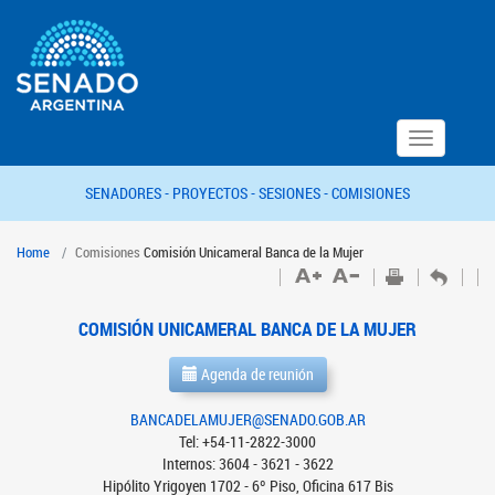
Toggle
navigation
SENADORES -
PROYECTOS -
SESIONES -
COMISIONES
Home
Comisiones
Comisión Unicameral Banca de la Mujer
COMISIÓN UNICAMERAL BANCA DE LA MUJER
Agenda de reunión
BANCADELAMUJER@SENADO.GOB.AR
Tel: +54-11-2822-3000
Internos: 3604 - 3621 - 3622
Hipólito Yrigoyen 1702 - 6º Piso, Oficina 617 Bis