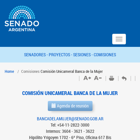
Toggle
navigation
SENADORES -
PROYECTOS -
SESIONES -
COMISIONES
Home
Comisiones
Comisión Unicameral Banca de la Mujer
COMISIÓN UNICAMERAL BANCA DE LA MUJER
Agenda de reunión
BANCADELAMUJER@SENADO.GOB.AR
Tel: +54-11-2822-3000
Internos: 3604 - 3621 - 3622
Hipólito Yrigoyen 1702 - 6º Piso, Oficina 617 Bis