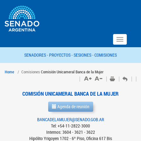
Toggle
navigation
SENADORES -
PROYECTOS -
SESIONES -
COMISIONES
Home
Comisiones
Comisión Unicameral Banca de la Mujer
COMISIÓN UNICAMERAL BANCA DE LA MUJER
Agenda de reunión
BANCADELAMUJER@SENADO.GOB.AR
Tel: +54-11-2822-3000
Internos: 3604 - 3621 - 3622
Hipólito Yrigoyen 1702 - 6º Piso, Oficina 617 Bis