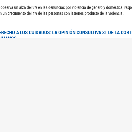
 observa un alza del 9% en las denuncias por violencia de género y doméstica, respe
n un crecimiento del 4% de las personas con lesiones producto de la violencia.
ERECHO A LOS CUIDADOS: LA OPINIÓN CONSULTIVA 31 DE LA COR
UMANOS
7/08/2025
 Corte IDH se pronunció sobre el derecho a los cuidados por pedido del Estado arg
FEM - RELEVAMIENTO DEL ESTADO DE LAS INVESTIGACIONES JUDI
UJERES CIS, MUJERES TRANS Y TRAVESTIS EN LA CIUDAD AUTÓN
6/06/2023
 UFEM presenta un estudio anual sobre el estado y la evolución de las investigacion
s, mujeres trans y travestis
FEM - INFORME RELEVAMIENTO DE FUENTES SECUNDARIAS DE DAT
6/05/2023