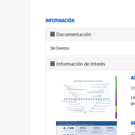
INFORMACIÓN
Documentación
Sin Eventos
Información de Interés
A
2
La
po
I
2