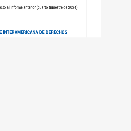
cto al informe anterior (cuarto trimestre de 2024)
TE INTERAMERICANA DE DERECHOS
entino
CIALES POR MUERTES VIOLENTAS DE
OMA DE BUENOS AIRES
es judiciales por muertes violentas de mujeres
OS SOBRE VIOLENCIA SEXUAL