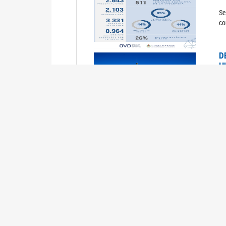
Se
co
D
H
0
La
U
M
0
La
ci
U
1