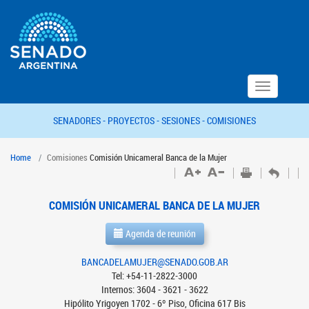
Toggle
navigation
SENADORES -
PROYECTOS -
SESIONES -
COMISIONES
Home
Comisiones
Comisión Unicameral Banca de la Mujer
COMISIÓN UNICAMERAL BANCA DE LA MUJER
Agenda de reunión
BANCADELAMUJER@SENADO.GOB.AR
Tel: +54-11-2822-3000
Internos: 3604 - 3621 - 3622
Hipólito Yrigoyen 1702 - 6º Piso, Oficina 617 Bis