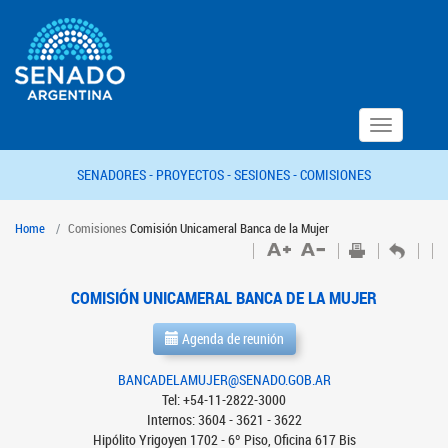
Toggle
navigation
SENADORES -
PROYECTOS -
SESIONES -
COMISIONES
Home
Comisiones
Comisión Unicameral Banca de la Mujer
COMISIÓN UNICAMERAL BANCA DE LA MUJER
Agenda de reunión
BANCADELAMUJER@SENADO.GOB.AR
Tel: +54-11-2822-3000
Internos: 3604 - 3621 - 3622
Hipólito Yrigoyen 1702 - 6º Piso, Oficina 617 Bis