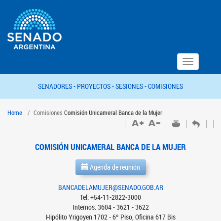
Toggle
navigation
SENADORES -
PROYECTOS -
SESIONES -
COMISIONES
Home
Comisiones
Comisión Unicameral Banca de la Mujer
COMISIÓN UNICAMERAL BANCA DE LA MUJER
Agenda de reunión
BANCADELAMUJER@SENADO.GOB.AR
Tel: +54-11-2822-3000
Internos: 3604 - 3621 - 3622
Hipólito Yrigoyen 1702 - 6º Piso, Oficina 617 Bis