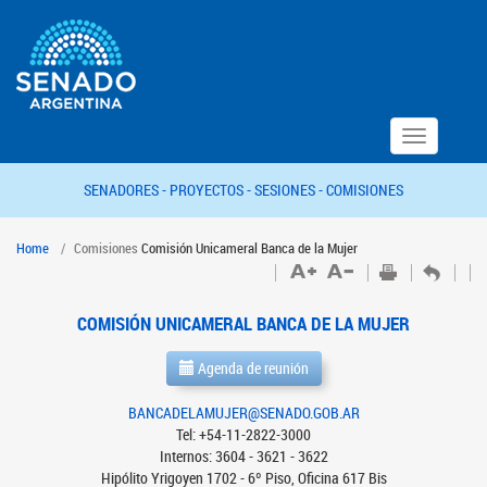
Toggle
navigation
SENADORES -
PROYECTOS -
SESIONES -
COMISIONES
Home
Comisiones
Comisión Unicameral Banca de la Mujer
COMISIÓN UNICAMERAL BANCA DE LA MUJER
Agenda de reunión
BANCADELAMUJER@SENADO.GOB.AR
Tel: +54-11-2822-3000
Internos: 3604 - 3621 - 3622
Hipólito Yrigoyen 1702 - 6º Piso, Oficina 617 Bis