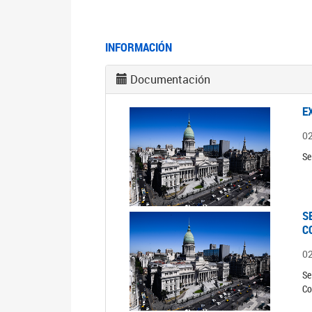
INFORMACIÓN
Documentación
E
0
Se
S
C
0
Se
Co