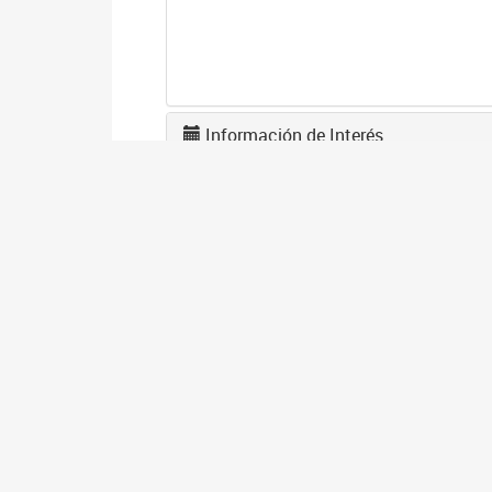
Información de Interés
L
F
1
El
en
co
I
D
1
El
gé