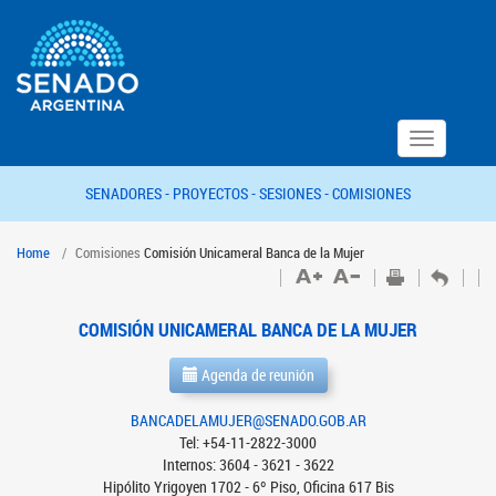
Toggle
navigation
SENADORES -
PROYECTOS -
SESIONES -
COMISIONES
Home
Comisiones
Comisión Unicameral Banca de la Mujer
COMISIÓN UNICAMERAL BANCA DE LA MUJER
Agenda de reunión
BANCADELAMUJER@SENADO.GOB.AR
Tel: +54-11-2822-3000
Internos: 3604 - 3621 - 3622
Hipólito Yrigoyen 1702 - 6º Piso, Oficina 617 Bis