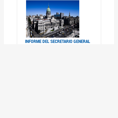
INFORME DEL SECRETARIO GENERAL
DE ONU SOBRE ACCESO A LA
JUSTICIA PARA MUJERES Y NIÑAS
12/06/2026
Durante el 70 período de sesiones de la
Comisión de la Condición Jurídica y Social de la
Mujer, el Secretario General de las Naciones
Unidas presentó el Informe "Garantizar y
fortalecer el acceso a la justicia para todas las
mujeres y las niñas".