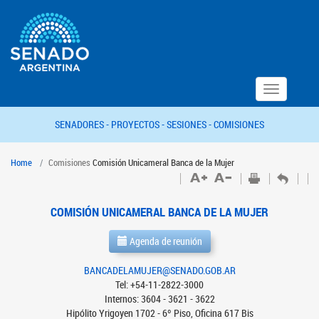
Toggle
navigation
SENADORES -
PROYECTOS -
SESIONES -
COMISIONES
Home
Comisiones
Comisión Unicameral Banca de la Mujer
COMISIÓN UNICAMERAL BANCA DE LA MUJER
Agenda de reunión
BANCADELAMUJER@SENADO.GOB.AR
Tel: +54-11-2822-3000
Internos: 3604 - 3621 - 3622
Hipólito Yrigoyen 1702 - 6º Piso, Oficina 617 Bis