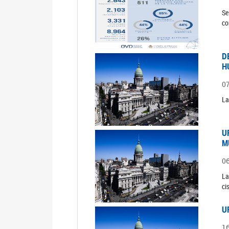
Se
co
D
H
0
La
U
M
0
La
ci
U
1