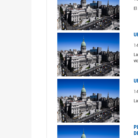
El
U
1
La
vi
U
1
La
P
D