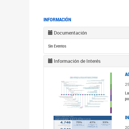
INFORMACIÓN
Documentación
Sin Eventos
Información de Interés
A
2
La
po
I
2