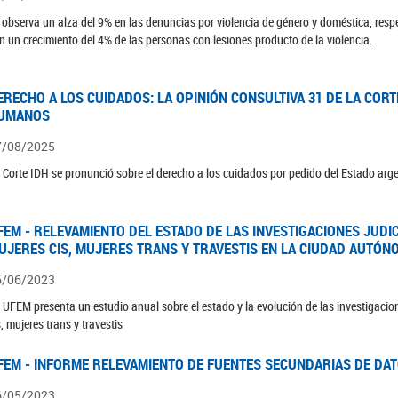
 observa un alza del 9% en las denuncias por violencia de género y doméstica, respe
n un crecimiento del 4% de las personas con lesiones producto de la violencia.
ERECHO A LOS CUIDADOS: LA OPINIÓN CONSULTIVA 31 DE LA COR
UMANOS
7/08/2025
 Corte IDH se pronunció sobre el derecho a los cuidados por pedido del Estado arg
FEM - RELEVAMIENTO DEL ESTADO DE LAS INVESTIGACIONES JUDI
UJERES CIS, MUJERES TRANS Y TRAVESTIS EN LA CIUDAD AUTÓN
6/06/2023
 UFEM presenta un estudio anual sobre el estado y la evolución de las investigacion
s, mujeres trans y travestis
FEM - INFORME RELEVAMIENTO DE FUENTES SECUNDARIAS DE DAT
6/05/2023