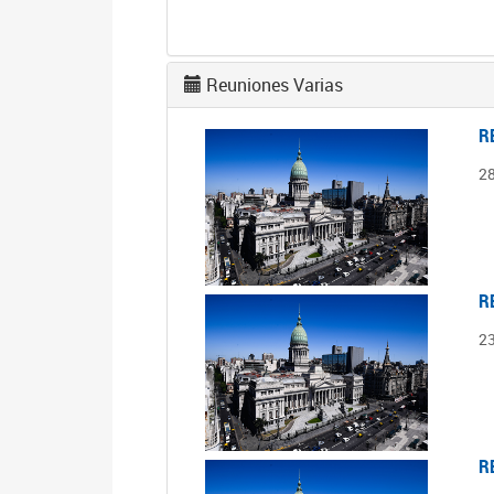
Reuniones Varias
R
2
R
2
R