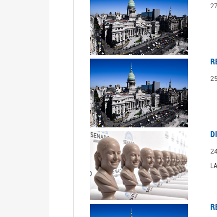
2
R
2
D
2
LA
R