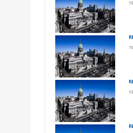
1
R
1
R
1
R