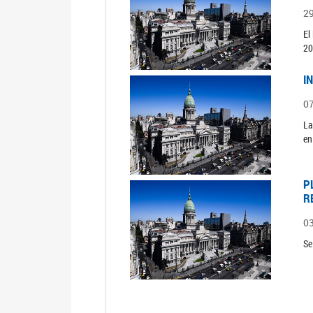
2
El
20
I
0
La
en
P
R
0
Se