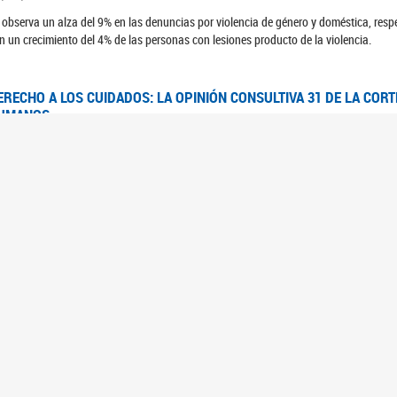
 observa un alza del 9% en las denuncias por violencia de género y doméstica, respe
n un crecimiento del 4% de las personas con lesiones producto de la violencia.
ERECHO A LOS CUIDADOS: LA OPINIÓN CONSULTIVA 31 DE LA COR
UMANOS
7/08/2025
 Corte IDH se pronunció sobre el derecho a los cuidados por pedido del Estado arg
FEM - RELEVAMIENTO DEL ESTADO DE LAS INVESTIGACIONES JUDI
UJERES CIS, MUJERES TRANS Y TRAVESTIS EN LA CIUDAD AUTÓN
6/06/2023
 UFEM presenta un estudio anual sobre el estado y la evolución de las investigacion
s, mujeres trans y travestis
FEM - INFORME RELEVAMIENTO DE FUENTES SECUNDARIAS DE DAT
6/05/2023