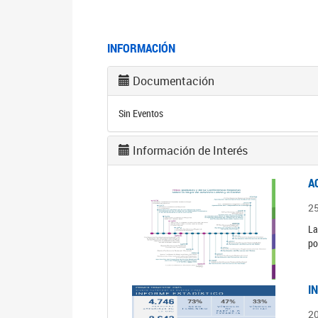
INFORMACIÓN
Documentación
Sin Eventos
Información de Interés
A
2
La
po
I
2