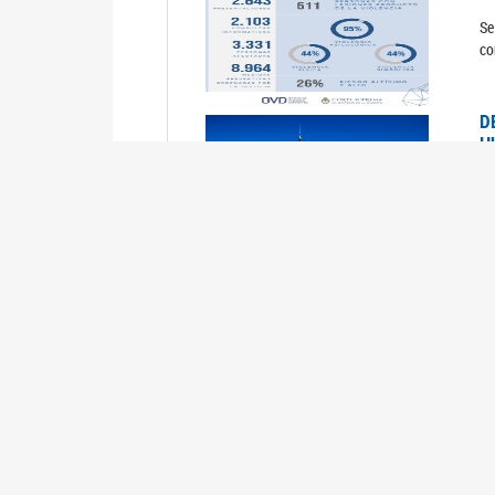
Se
co
D
H
0
La
U
M
0
La
ci
U
1