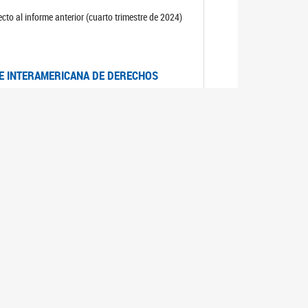
cto al informe anterior (cuarto trimestre de 2024)
TE INTERAMERICANA DE DERECHOS
entino
CIALES POR MUERTES VIOLENTAS DE
OMA DE BUENOS AIRES
es judiciales por muertes violentas de mujeres
OS SOBRE VIOLENCIA SEXUAL