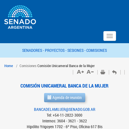
Toggle
navigation
SENADORES -
PROYECTOS -
SESIONES -
COMISIONES
Home
Comisiones
Comisión Unicameral Banca de la Mujer
COMISIÓN UNICAMERAL BANCA DE LA MUJER
Agenda de reunión
BANCADELAMUJER@SENADO.GOB.AR
Tel: +54-11-2822-3000
Internos: 3604 - 3621 - 3622
Hipólito Yrigoyen 1702 - 6º Piso, Oficina 617 Bis