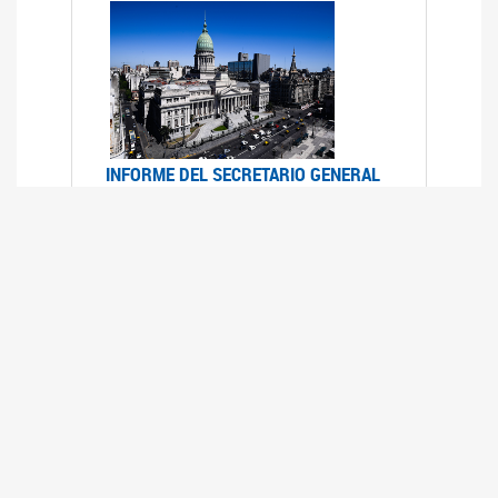
INFORME DEL SECRETARIO GENERAL
DE ONU SOBRE ACCESO A LA
JUSTICIA PARA MUJERES Y NIÑAS
12/06/2026
Durante el 70 período de sesiones de la
Comisión de la Condición Jurídica y Social de la
Mujer, el Secretario General de las Naciones
Unidas presentó el Informe "Garantizar y
fortalecer el acceso a la justicia para todas las
mujeres y las niñas".