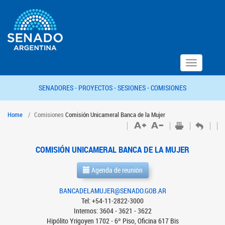
Toggle
navigation
SENADORES -
PROYECTOS -
SESIONES -
COMISIONES
Home
Comisiones
Comisión Unicameral Banca de la Mujer
COMISIÓN UNICAMERAL BANCA DE LA MUJER
Agenda de reunión
BANCADELAMUJER@SENADO.GOB.AR
Tel: +54-11-2822-3000
Internos: 3604 - 3621 - 3622
Hipólito Yrigoyen 1702 - 6º Piso, Oficina 617 Bis