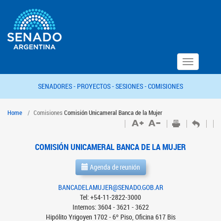
Toggle
navigation
SENADORES -
PROYECTOS -
SESIONES -
COMISIONES
Home
Comisiones
Comisión Unicameral Banca de la Mujer
COMISIÓN UNICAMERAL BANCA DE LA MUJER
Agenda de reunión
BANCADELAMUJER@SENADO.GOB.AR
Tel: +54-11-2822-3000
Internos: 3604 - 3621 - 3622
Hipólito Yrigoyen 1702 - 6º Piso, Oficina 617 Bis