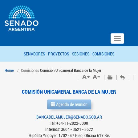
Toggle
navigation
SENADORES -
PROYECTOS -
SESIONES -
COMISIONES
Home
Comisiones
Comisión Unicameral Banca de la Mujer
COMISIÓN UNICAMERAL BANCA DE LA MUJER
Agenda de reunión
BANCADELAMUJER@SENADO.GOB.AR
Tel: +54-11-2822-3000
Internos: 3604 - 3621 - 3622
Hipólito Yrigoyen 1702 - 6º Piso, Oficina 617 Bis