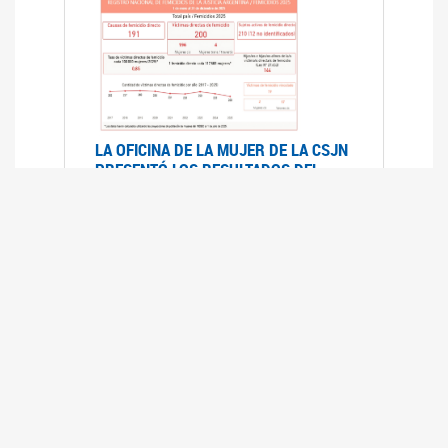
LA OFICINA DE LA MUJER DE LA CSJN
PRESENTÓ LOS RESULTADOS DEL
REGISTRO NACIONAL DE FEMICIDIOS
DE LA JUSTICIA ARGENTINA 2025
17/07/2026
El Registro Nacional de Femicidios de la
Justicia Argentina (RNFJA) identifica y analiza
las 204 causas judiciales iniciadas en 2025, en
las que se investigan los presuntos femicidios
de 200 mujeres cis, trans y travestis. Los datos
se encuentran disponibles para su consulta a
través de una nueva he