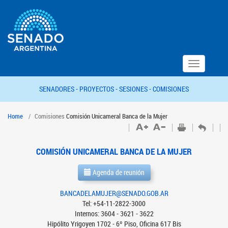
Toggle
navigation
SENADORES -
PROYECTOS -
SESIONES -
COMISIONES
Home
Comisiones
Comisión Unicameral Banca de la Mujer
COMISIÓN UNICAMERAL BANCA DE LA MUJER
Agenda de reunión
BANCADELAMUJER@SENADO.GOB.AR
Tel: +54-11-2822-3000
Internos: 3604 - 3621 - 3622
Hipólito Yrigoyen 1702 - 6º Piso, Oficina 617 Bis