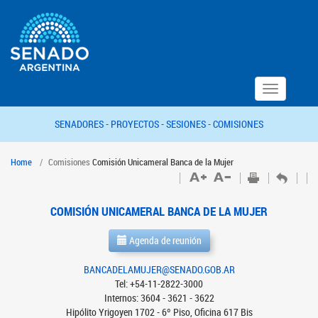
Toggle
navigation
SENADORES -
PROYECTOS -
SESIONES -
COMISIONES
Home
Comisiones
Comisión Unicameral Banca de la Mujer
COMISIÓN UNICAMERAL BANCA DE LA MUJER
Agenda de reunión
BANCADELAMUJER@SENADO.GOB.AR
Tel: +54-11-2822-3000
Internos: 3604 - 3621 - 3622
Hipólito Yrigoyen 1702 - 6º Piso, Oficina 617 Bis