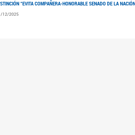
ISTINCIÓN “EVITA COMPAÑERA-HONORABLE SENADO DE LA NACIÓN
1/12/2025
ÍNTESIS INFORMATIVA DE LOS EXPEDIENTES PENDIENTES EN LA COM
025
3/10/2025
ÍNTESIS INFORMATIVA DE LOS EXPEDIENTES PENDIENTES EN LA COM
025
1/10/2025