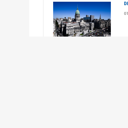
D
0
S
2
1
S
2
0