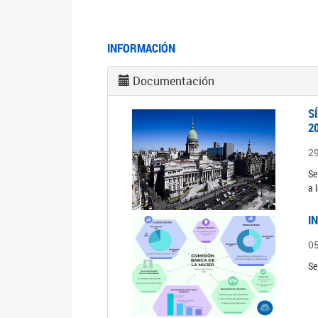
INFORMACIÓN
Documentación
S
2
2
Se
a 
I
0
Se