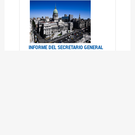
INFORME DEL SECRETARIO GENERAL
DE ONU SOBRE ACCESO A LA
JUSTICIA PARA MUJERES Y NIÑAS
12/06/2026
Durante el 70 período de sesiones de la
Comisión de la Condición Jurídica y Social de la
Mujer, el Secretario General de las Naciones
Unidas presentó el Informe "Garantizar y
fortalecer el acceso a la justicia para todas las
mujeres y las niñas".