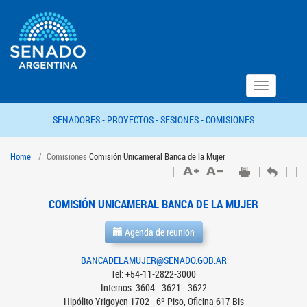
Toggle
navigation
SENADORES -
PROYECTOS -
SESIONES -
COMISIONES
Home
Comisiones
Comisión Unicameral Banca de la Mujer
COMISIÓN UNICAMERAL BANCA DE LA MUJER
Agenda de reunión
BANCADELAMUJER@SENADO.GOB.AR
Tel: +54-11-2822-3000
Internos: 3604 - 3621 - 3622
Hipólito Yrigoyen 1702 - 6º Piso, Oficina 617 Bis