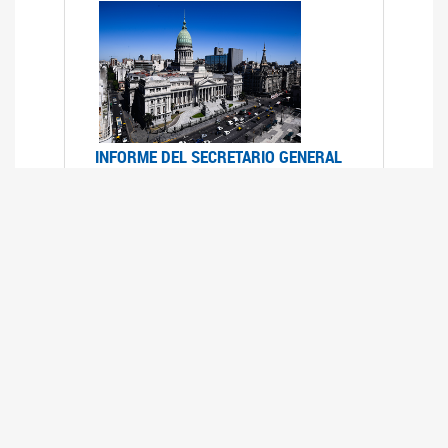
INFORME DEL SECRETARIO GENERAL
DE ONU SOBRE ACCESO A LA
JUSTICIA PARA MUJERES Y NIÑAS
12/06/2026
Durante el 70 período de sesiones de la
Comisión de la Condición Jurídica y Social de la
Mujer, el Secretario General de las Naciones
Unidas presentó el Informe "Garantizar y
fortalecer el acceso a la justicia para todas las
mujeres y las niñas".