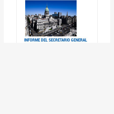
INFORME DEL SECRETARIO GENERAL
DE ONU SOBRE ACCESO A LA
JUSTICIA PARA MUJERES Y NIÑAS
12/06/2026
Durante el 70 período de sesiones de la
Comisión de la Condición Jurídica y Social de la
Mujer, el Secretario General de las Naciones
Unidas presentó el Informe "Garantizar y
fortalecer el acceso a la justicia para todas las
mujeres y las niñas".