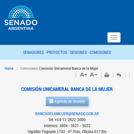
Toggle
navigation
SENADORES -
PROYECTOS -
SESIONES -
COMISIONES
Home
Comisiones
Comisión Unicameral Banca de la Mujer
COMISIÓN UNICAMERAL BANCA DE LA MUJER
Agenda de reunión
BANCADELAMUJER@SENADO.GOB.AR
Tel: +54-11-2822-3000
Internos: 3604 - 3621 - 3622
Hipólito Yrigoyen 1702 - 6º Piso, Oficina 617 Bis