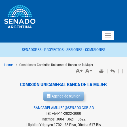
Toggle
navigation
SENADORES -
PROYECTOS -
SESIONES -
COMISIONES
Home
Comisiones
Comisión Unicameral Banca de la Mujer
COMISIÓN UNICAMERAL BANCA DE LA MUJER
Agenda de reunión
BANCADELAMUJER@SENADO.GOB.AR
Tel: +54-11-2822-3000
Internos: 3604 - 3621 - 3622
Hipólito Yrigoyen 1702 - 6º Piso, Oficina 617 Bis