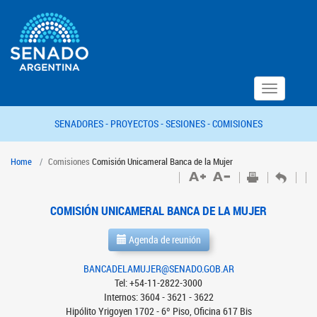
Toggle
navigation
SENADORES -
PROYECTOS -
SESIONES -
COMISIONES
Home
Comisiones
Comisión Unicameral Banca de la Mujer
COMISIÓN UNICAMERAL BANCA DE LA MUJER
Agenda de reunión
BANCADELAMUJER@SENADO.GOB.AR
Tel: +54-11-2822-3000
Internos: 3604 - 3621 - 3622
Hipólito Yrigoyen 1702 - 6º Piso, Oficina 617 Bis