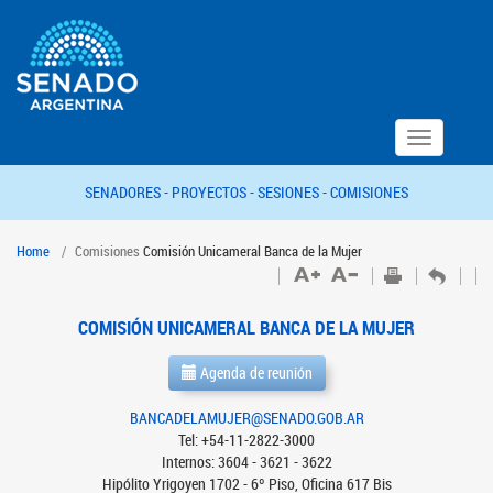
Toggle
navigation
SENADORES -
PROYECTOS -
SESIONES -
COMISIONES
Home
Comisiones
Comisión Unicameral Banca de la Mujer
COMISIÓN UNICAMERAL BANCA DE LA MUJER
Agenda de reunión
BANCADELAMUJER@SENADO.GOB.AR
Tel: +54-11-2822-3000
Internos: 3604 - 3621 - 3622
Hipólito Yrigoyen 1702 - 6º Piso, Oficina 617 Bis