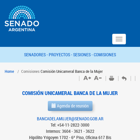
Toggle
navigation
SENADORES -
PROYECTOS -
SESIONES -
COMISIONES
Home
Comisiones
Comisión Unicameral Banca de la Mujer
COMISIÓN UNICAMERAL BANCA DE LA MUJER
Agenda de reunión
BANCADELAMUJER@SENADO.GOB.AR
Tel: +54-11-2822-3000
Internos: 3604 - 3621 - 3622
Hipólito Yrigoyen 1702 - 6º Piso, Oficina 617 Bis