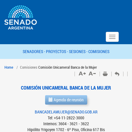
Toggle
navigation
SENADORES -
PROYECTOS -
SESIONES -
COMISIONES
Home
Comisiones
Comisión Unicameral Banca de la Mujer
COMISIÓN UNICAMERAL BANCA DE LA MUJER
Agenda de reunión
BANCADELAMUJER@SENADO.GOB.AR
Tel: +54-11-2822-3000
Internos: 3604 - 3621 - 3622
Hipólito Yrigoyen 1702 - 6º Piso, Oficina 617 Bis