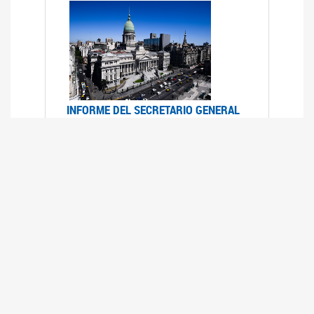
INFORME DEL SECRETARIO GENERAL
DE ONU SOBRE ACCESO A LA
JUSTICIA PARA MUJERES Y NIÑAS
12/06/2026
Durante el 70 período de sesiones de la
Comisión de la Condición Jurídica y Social de la
Mujer, el Secretario General de las Naciones
Unidas presentó el Informe "Garantizar y
fortalecer el acceso a la justicia para todas las
mujeres y las niñas".