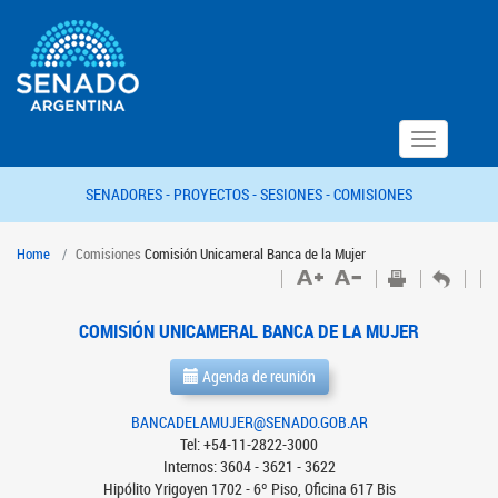
Toggle
navigation
SENADORES -
PROYECTOS -
SESIONES -
COMISIONES
Home
Comisiones
Comisión Unicameral Banca de la Mujer
COMISIÓN UNICAMERAL BANCA DE LA MUJER
Agenda de reunión
BANCADELAMUJER@SENADO.GOB.AR
Tel: +54-11-2822-3000
Internos: 3604 - 3621 - 3622
Hipólito Yrigoyen 1702 - 6º Piso, Oficina 617 Bis