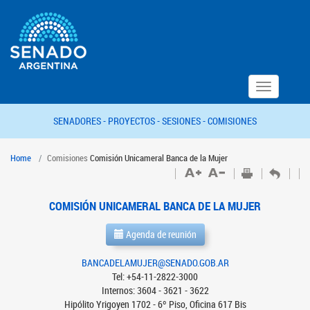
Toggle
navigation
SENADORES -
PROYECTOS -
SESIONES -
COMISIONES
Home
Comisiones
Comisión Unicameral Banca de la Mujer
COMISIÓN UNICAMERAL BANCA DE LA MUJER
Agenda de reunión
BANCADELAMUJER@SENADO.GOB.AR
Tel: +54-11-2822-3000
Internos: 3604 - 3621 - 3622
Hipólito Yrigoyen 1702 - 6º Piso, Oficina 617 Bis