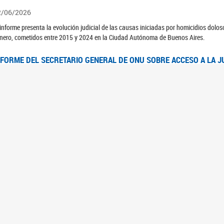
2/06/2026
 informe presenta la evolución judicial de las causas iniciadas por homicidios dolo
nero, cometidos entre 2015 y 2024 en la Ciudad Autónoma de Buenos Aires.
NFORME DEL SECRETARIO GENERAL DE ONU SOBRE ACCESO A LA J
2/06/2026
rante el 70 período de sesiones de la Comisión de la Condición Jurídica y Social de 
idas presentó el Informe "Garantizar y fortalecer el acceso a la justicia para todas l
OMITÉ CEDAW. OBSERVACIONES FINALES AL 8VO. INFORME PERIÓ
3/06/2026
 23 de febrero de 2026, el Comité para la Eliminación de la Discriminación contra l
servaciones Finales al 8vo. Informe Periódico presentado por Argentina, en relació
jeres.
NDEC PRESENTÓ DOSSIER ESTADÍSTICO EN EL MARCO DEL 8M