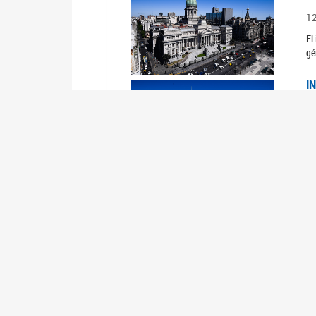
1
El
gé
I
1
Du
Un
C
0
El
Ob
mu
I