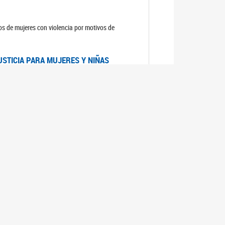
sos de mujeres con violencia por motivos de
USTICIA PARA MUJERES Y NIÑAS
la Mujer, el Secretario General de las Naciones
as mujeres y las niñas".
DICO DE ARGENTINA
a Mujer de Naciones Unidas publicó las
n con los avances en materia de derechos de las