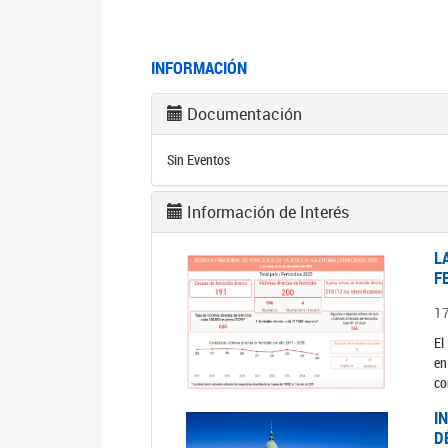
INFORMACIÓN
Documentación
Sin Eventos
Información de Interés
L
F
1
El
en
co
I
D