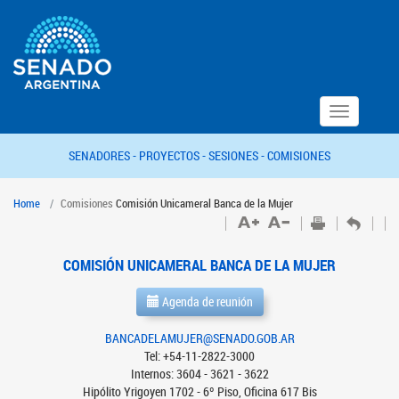
Toggle
navigation
SENADORES -
PROYECTOS -
SESIONES -
COMISIONES
Home
Comisiones
Comisión Unicameral Banca de la Mujer
COMISIÓN UNICAMERAL BANCA DE LA MUJER
Agenda de reunión
BANCADELAMUJER@SENADO.GOB.AR
Tel: +54-11-2822-3000
Internos: 3604 - 3621 - 3622
Hipólito Yrigoyen 1702 - 6º Piso, Oficina 617 Bis