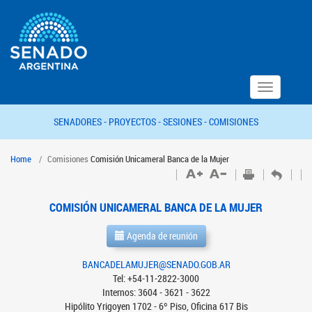
Toggle
navigation
SENADORES -
PROYECTOS -
SESIONES -
COMISIONES
Home
Comisiones
Comisión Unicameral Banca de la Mujer
COMISIÓN UNICAMERAL BANCA DE LA MUJER
Agenda de reunión
BANCADELAMUJER@SENADO.GOB.AR
Tel: +54-11-2822-3000
Internos: 3604 - 3621 - 3622
Hipólito Yrigoyen 1702 - 6º Piso, Oficina 617 Bis