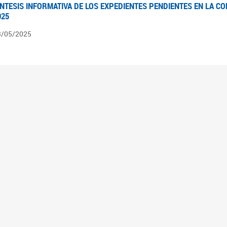
ÍNTESIS INFORMATIVA DE LOS EXPEDIENTES PENDIENTES EN LA COM
025
3/05/2025
ÍNTESIS INFORMATIVA DE LOS EXPEDIENTES PENDIENTES EN LA COM
025
1/05/2025
VANCES LEGISLATIVOS EN TEMÁTICAS DE GÉNERO A 2023
2/05/2025