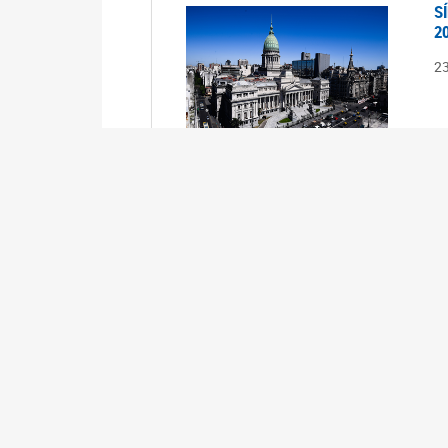
S
2
2
S
2
2
A
1