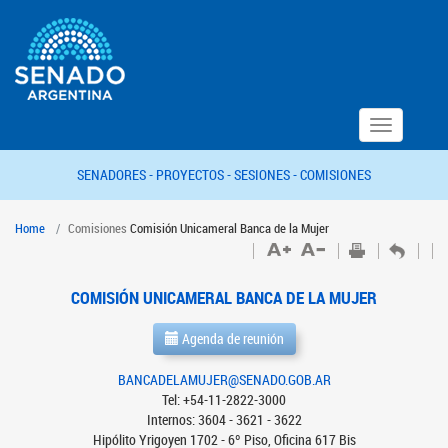
Toggle
navigation
SENADORES -
PROYECTOS -
SESIONES -
COMISIONES
Home
Comisiones
Comisión Unicameral Banca de la Mujer
COMISIÓN UNICAMERAL BANCA DE LA MUJER
Agenda de reunión
BANCADELAMUJER@SENADO.GOB.AR
Tel: +54-11-2822-3000
Internos: 3604 - 3621 - 3622
Hipólito Yrigoyen 1702 - 6º Piso, Oficina 617 Bis