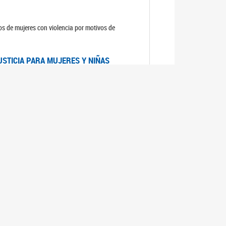
sos de mujeres con violencia por motivos de
USTICIA PARA MUJERES Y NIÑAS
la Mujer, el Secretario General de las Naciones
as mujeres y las niñas".
DICO DE ARGENTINA
a Mujer de Naciones Unidas publicó las
n con los avances en materia de derechos de las