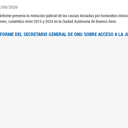
2/06/2026
 informe presenta la evolución judicial de las causas iniciadas por homicidios dolo
nero, cometidos entre 2015 y 2024 en la Ciudad Autónoma de Buenos Aires.
NFORME DEL SECRETARIO GENERAL DE ONU SOBRE ACCESO A LA J
2/06/2026
rante el 70 período de sesiones de la Comisión de la Condición Jurídica y Social de 
idas presentó el Informe "Garantizar y fortalecer el acceso a la justicia para todas l
OMITÉ CEDAW. OBSERVACIONES FINALES AL 8VO. INFORME PERIÓ
3/06/2026
 23 de febrero de 2026, el Comité para la Eliminación de la Discriminación contra l
servaciones Finales al 8vo. Informe Periódico presentado por Argentina, en relació
jeres.
NDEC PRESENTÓ DOSSIER ESTADÍSTICO EN EL MARCO DEL 8M