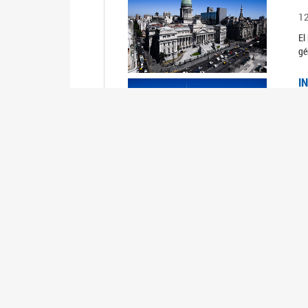
1
El
gé
I
1
Du
Un
C
0
El
Ob
mu
I