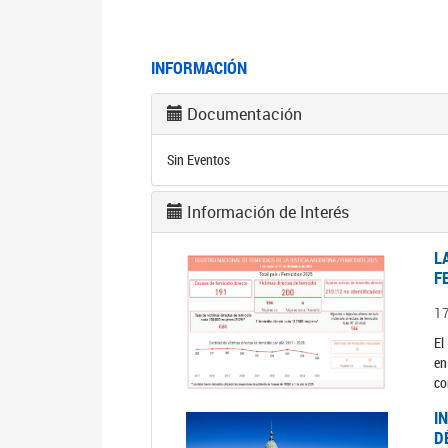
INFORMACIÓN
Documentación
Sin Eventos
Información de Interés
L
F
1
El
en
co
I
D