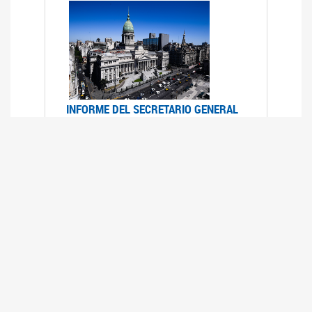
INFORME DEL SECRETARIO GENERAL
DE ONU SOBRE ACCESO A LA
JUSTICIA PARA MUJERES Y NIÑAS
12/06/2026
Durante el 70 período de sesiones de la
Comisión de la Condición Jurídica y Social de la
Mujer, el Secretario General de las Naciones
Unidas presentó el Informe "Garantizar y
fortalecer el acceso a la justicia para todas las
mujeres y las niñas".