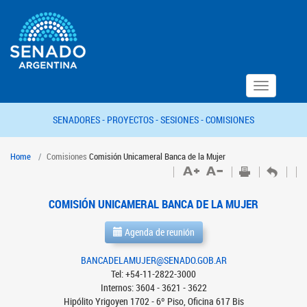
Toggle
navigation
SENADORES -
PROYECTOS -
SESIONES -
COMISIONES
Home
Comisiones
Comisión Unicameral Banca de la Mujer
COMISIÓN UNICAMERAL BANCA DE LA MUJER
Agenda de reunión
BANCADELAMUJER@SENADO.GOB.AR
Tel: +54-11-2822-3000
Internos: 3604 - 3621 - 3622
Hipólito Yrigoyen 1702 - 6º Piso, Oficina 617 Bis