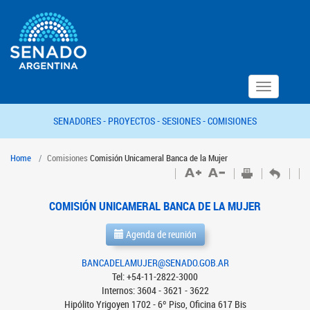
Toggle
navigation
SENADORES -
PROYECTOS -
SESIONES -
COMISIONES
Home
Comisiones
Comisión Unicameral Banca de la Mujer
COMISIÓN UNICAMERAL BANCA DE LA MUJER
Agenda de reunión
BANCADELAMUJER@SENADO.GOB.AR
Tel: +54-11-2822-3000
Internos: 3604 - 3621 - 3622
Hipólito Yrigoyen 1702 - 6º Piso, Oficina 617 Bis